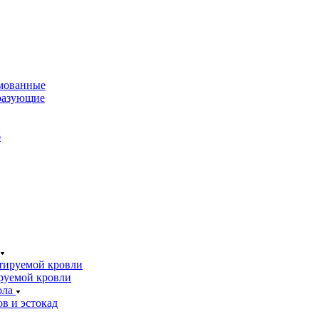
мованные
разующие
б
тируемой кровли
руемой кровли
ола
в и эстокад