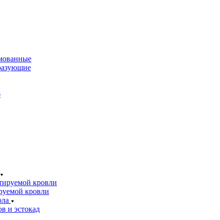
мованные
разующие
б
тируемой кровли
руемой кровли
ола
в и эстокад