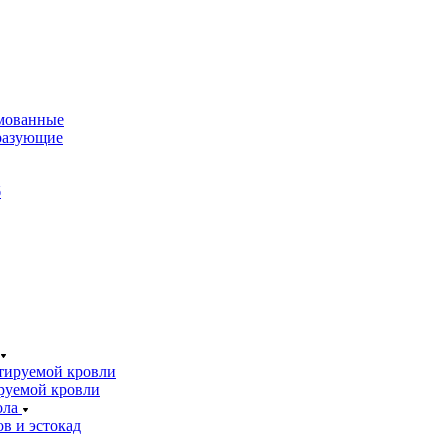
мованные
разующие
б
тируемой кровли
руемой кровли
ола
в и эстокад