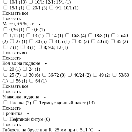
10/1 (
13
)
10/1; 12/1; 15/1 (
1
)
15/1 (
1
)
20/1 (
3
)
9/1, 10/1 (
1
)
Показать все
Показать
Масса, ±5 %, кг
0,36 (
1
)
0,6 (
1
)
1,15 (
1
)
13 (
1
)
14 (
1
)
16/8 (
4
)
18/8 (
1
)
25/40
(
2
)
27 (
1
)
30 (
5
)
31,5 (
1
)
35 (
2
)
40 (
4
)
45 (
2
)
7 (
1
)
8 (
1
)
8; 9,6; 12 (
1
)
Показать все
Показать
Кол-во на поддоне
20 (
1
)
24 (
1
)
25 (
7
)
30 (
6
)
36/72 (
8
)
40/24 (
2
)
49 (
2
)
53/60
(
1
)
56 (
1
)
64 (
1
)
Показать все
Показать
Упаковка поддона
Пленка (
2
)
Термоусадочный пакет (
13
)
Показать
Пропитка
Нефтяной битум (
6
)
Показать
Гибкость на брусе при R=25 мм при t=5±1 ˚С