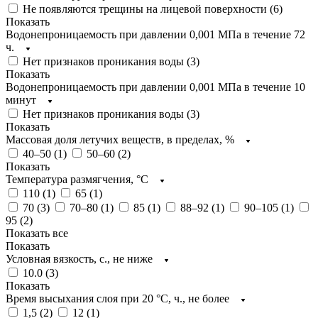
Не появляются трещины на лицевой поверхности (
6
)
Показать
Водонепроницаемость при давлении 0,001 МПа в течение 72
ч.
Нет признаков проникания воды (
3
)
Показать
Водонепроницаемость при давлении 0,001 МПа в течение 10
минут
Нет признаков проникания воды (
3
)
Показать
Массовая доля летучих веществ, в пределах, %
40–50 (
1
)
50–60 (
2
)
Показать
Температура размягчения, °С
110 (
1
)
65 (
1
)
70 (
3
)
70–80 (
1
)
85 (
1
)
88–92 (
1
)
90–105 (
1
)
95 (
2
)
Показать все
Показать
Условная вязкость, с., не ниже
10.0 (
3
)
Показать
Время высыхания слоя при 20 °С, ч., не более
1,5 (
2
)
12 (
1
)