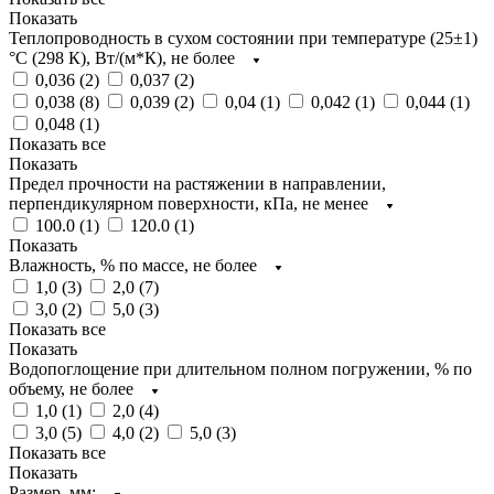
Показать
Теплопроводность в сухом состоянии при температуре (25±1)
°С (298 К), Вт/(м*К), не более
0,036 (
2
)
0,037 (
2
)
0,038 (
8
)
0,039 (
2
)
0,04 (
1
)
0,042 (
1
)
0,044 (
1
)
0,048 (
1
)
Показать все
Показать
Предел прочности на растяжении в направлении,
перпендикулярном поверхности, кПа, не менее
100.0 (
1
)
120.0 (
1
)
Показать
Влажность, % по массе, не более
1,0 (
3
)
2,0 (
7
)
3,0 (
2
)
5,0 (
3
)
Показать все
Показать
Водопоглощение при длительном полном погружении, % по
объему, не более
1,0 (
1
)
2,0 (
4
)
3,0 (
5
)
4,0 (
2
)
5,0 (
3
)
Показать все
Показать
Размер, мм: