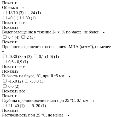
Показать
Объем, л
18/10 (
3
)
24 (
1
)
40 (
1
)
80 (
1
)
Показать все
Показать
Водопоглощение в течение 24 ч, % по массе, не более
0,4 (
4
)
2 (
1
)
Показать
Прочность сцепления с основанием, МПА (кг/см²), не менее
-0,30 (3,0) (
3
)
0,1 (1,0) (
1
)
0,6 - 0,9 (
1
)
Показать все
Показать
Гибкость на брусе, °С, при R=5 мм
-15.0 (
2
)
-35.0 (
1
)
0.0 (
2
)
Показать все
Показать
Глубина проникновения иглы при 25 °C, 0.1 мм
21–40 (
1
)
5–20 (
1
)
Показать
Растяжимость при 25 °C, не менее