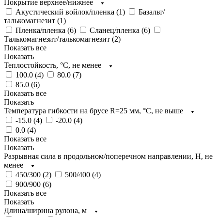
Покрытие верхнее/нижнее
Акустический войлок/пленка (
1
)
Базальт/
талькомагнезит (
1
)
Пленка/пленка (
6
)
Сланец/пленка (
6
)
Талькомагнезит/талькомагнезит (
2
)
Показать все
Показать
Теплостойкость, °C, не менее
100.0 (
4
)
80.0 (
7
)
85.0 (
6
)
Показать все
Показать
Температура гибкости на брусе R=25 мм, °C, не выше
-15.0 (
4
)
-20.0 (
4
)
0.0 (
4
)
Показать все
Показать
Разрывная сила в продольном/поперечном направлении, H, не
менее
450/300 (
2
)
500/400 (
4
)
900/900 (
6
)
Показать все
Показать
Длина/ширина рулона, м