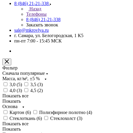
8 (846) 21-21-338
Назад
Телефоны
8 (846) 21-21-338
Заказать звонок
sale@mkrovlya.ru
г. Самара, ул. Белогородская, 1 К5
пн-пт 7:00 - 15:45 МСК
Фильтр
Сначала популярные
Масса, кг/м², ±5 %
3,0 (
5
)
3,5 (
3
)
4,0 (
3
)
4,5 (
2
)
Показать все
Показать
Основа
Картон (
6
)
Полиэфирное полотно (
4
)
Стеклоткань (
6
)
Стеклохолст (
3
)
Показать все
Показать